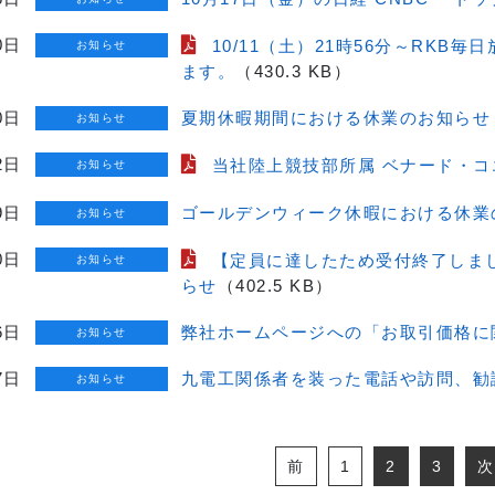
0日
10/11（土）21時56分～RKB毎
お知らせ
ます。
（430.3 KB）
0日
夏期休暇期間における休業のお知らせ
お知らせ
2日
当社陸上競技部所属 ベナード・
お知らせ
9日
ゴールデンウィーク休暇における休業
お知らせ
0日
【定員に達したため受付終了しまし
お知らせ
らせ
（402.5 KB）
6日
弊社ホームページへの「お取引価格に
お知らせ
7日
九電工関係者を装った電話や訪問、勧
お知らせ
前
1
2
3
次