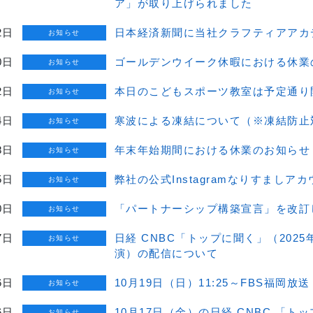
ア」が取り上げられました
2日
日本経済新聞に当社クラフティアアカ
お知らせ
0日
ゴールデンウイーク休暇における休業
お知らせ
2日
本日のこどもスポーツ教室は予定通り
お知らせ
4日
寒波による凍結について（※凍結防止
お知らせ
8日
年末年始期間における休業のお知らせ
お知らせ
5日
弊社の公式Instagramなりすまし
お知らせ
0日
「パートナーシップ構築宣言」を改訂
お知らせ
7日
日経 CNBC「トップに聞く」（202
お知らせ
演）の配信について
6日
10月19日（日）11:25～FBS福
お知らせ
6日
10月17日（金）の日経 CNBC 「
お知らせ