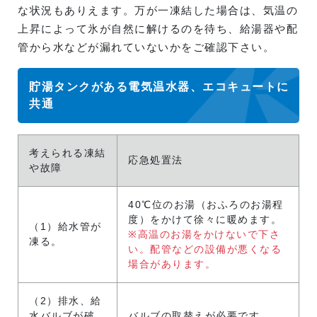
な状況もありえます。万が一凍結した場合は、気温の
上昇によって氷が自然に解けるのを待ち、給湯器や配
管から水などが漏れていないかをご確認下さい。
貯湯タンクがある電気温水器、エコキュートに
共通
考えられる凍結
応急処置法
や故障
40℃位のお湯（おふろのお湯程
度）をかけて徐々に暖めます。
（1）給水管が
※高温のお湯をかけないで下さ
凍る。
い。配管などの設備が悪くなる
場合があります。
（2）排水、給
水バルブが破
バルブの取替えが必要です。