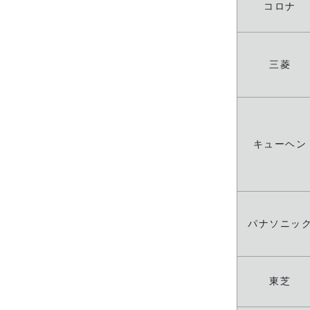
コロナ
三菱
キューヘン
パナソニッ
東芝