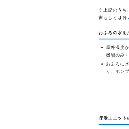
※上記のうち
書もしくは
各
おふろの水を
屋外温度
機能のみ
おふろに
り、ポン
貯湯ユニット