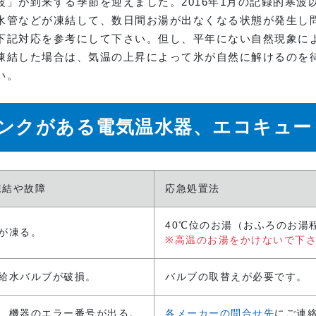
」が到来する季節を迎えました。2016年1月の記録的寒波
水管などが凍結して、数日間お湯が出なくなる状態が発生し
記対応を参考にして下さい。但し、平年にない自然現象に
凍結した場合は、気温の上昇によって氷が自然に解けるのを
い。
ンクがある電気温水器、エコキュー
凍結や故障
応急処置法
40℃位のお湯（おふろのお湯
が凍る。
※高温のお湯をかけないで下
、給水バルブが破損。
バルブの取替えが必要です。
他、機器のエラー番号が出る。
各メーカーの問合せ先
にご連