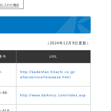
（2024年12月9日更新）
番号
URL
0-
http://kadenfan.hitachi.co.jp/
afterservice/toiawase.html
8
-88-
http://www.daikincc.com/index.asp
0-919-