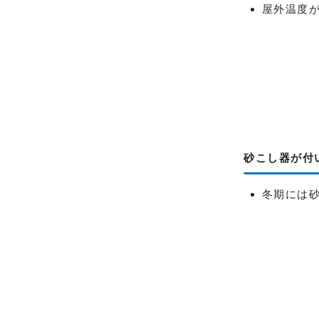
屋外温度
砂こし器が付
冬期には