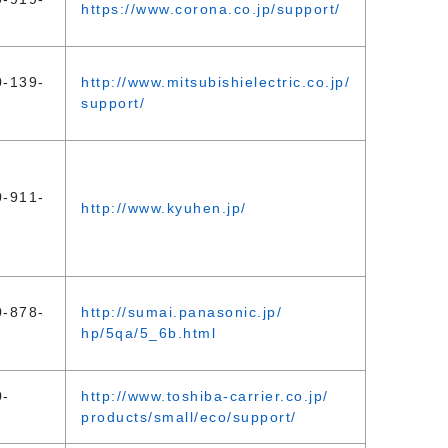
https://www.corona.co.jp/support/
0-139-
http://www.mitsubishielectric.co.jp/
support/
0-911-
http://www.kyuhen.jp/
0-878-
http://sumai.panasonic.jp/
hp/5qa/5_6b.html
0-
http://www.toshiba-carrier.co.jp/
products/small/eco/support/
9