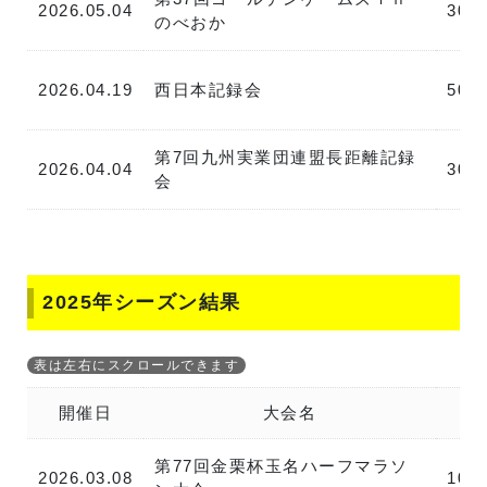
2026.05.04
300
のべおか
2026.04.19
西日本記録会
500
第7回九州実業団連盟長距離記録
2026.04.04
300
会
2025年シーズン結果
開催日
大会名
第77回金栗杯玉名ハーフマラソ
2026.03.08
10k