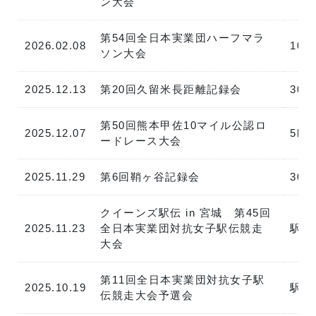
ン大会
第54回全日本実業団ハーフマラ
2026.02.08
10k
ソン大会
2025.12.13
第20回久留米長距離記録会
300
第50回熊本甲佐10マイル公認ロ
2025.12.07
5km
ードレース大会
2025.11.29
第6回鞘ヶ谷記録会
300
クイーンズ駅伝 in 宮城 第45回
2025.11.23
全日本実業団対抗女子駅伝競走
駅伝
大会
第11回全日本実業団対抗女子駅
2025.10.19
駅伝
伝競走大会予選会