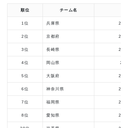
順位
チーム名
1位
兵庫県
2時
2位
京都府
2時
3位
長崎県
2時
4位
岡山県
2時
5位
大阪府
2時
6位
神奈川県
2時
7位
福岡県
2時
8位
愛知県
2時