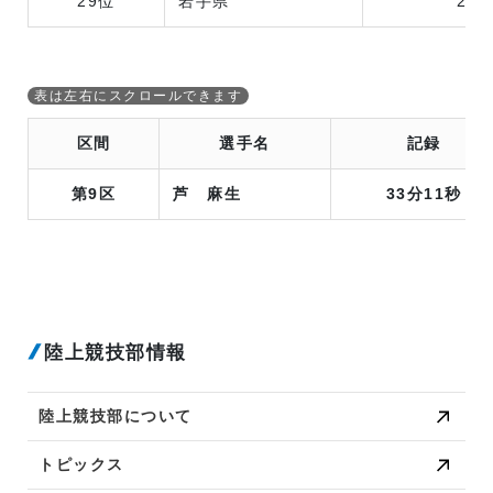
29位
岩手県
2時
区間
選手名
記録
第9区
芦 麻生
33分11秒
陸上競技部情報
陸上競技部について
トピックス