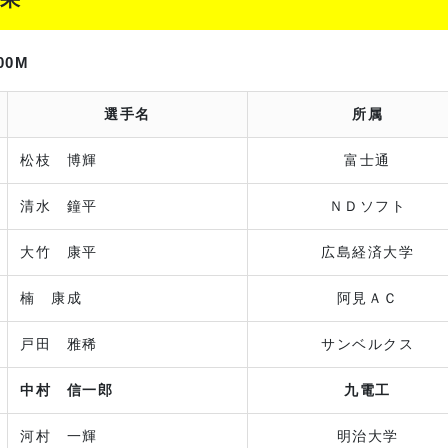
00M
選手名
所属
松枝 博輝
富士通
清水 鐘平
ＮＤソフト
大竹 康平
広島経済大学
楠 康成
阿見ＡＣ
戸田 雅稀
サンベルクス
中村 信一郎
九電工
河村 一輝
明治大学