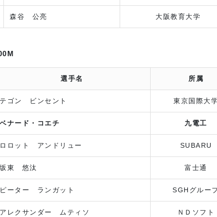
森谷 公亮
大阪教育大学
00M
選手名
所属
テゴン ビンセント
東京国際大
ベナード・コエチ
九電工
ロロット アンドリュー
SUBARU
坂東 悠汰
富士通
ピーター ランガット
SGHグルー
アレクサンダー ムティソ
ＮＤソフト