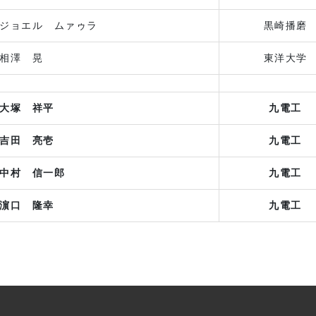
ジョエル ムァゥラ
黒崎播磨
相澤 晃
東洋大学
大塚 祥平
九電工
吉田 亮壱
九電工
中村 信一郎
九電工
濵口 隆幸
九電工