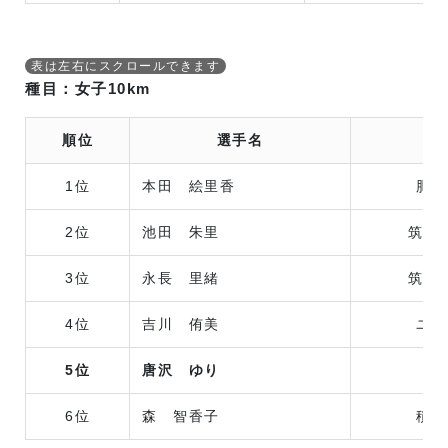
種目：女子10km
順位
選手名
所
1位
本田 絵里香
肥後
2位
池田 朱里
筑紫
3位
永長 里緒
筑紫
4位
吉川 侑美
ユニ
5位
唐沢 ゆり
九
6位
森 智香子
積水