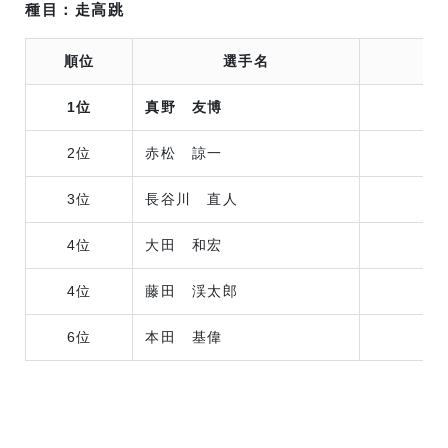
種目：走高跳
順位
選手名
1位
真野 友博
2位
赤松 諒一
3位
長谷川 直人
4位
大田 和宏
日
4位
藤田 渓太郎
6位
本田 基偉