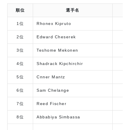
順位
選手名
1位
Rhonex Kipruto
2位
Edward Cheserek
3位
Teshome Mekonen
エ
4位
Shadrack Kipchirchir
5位
Cnner Mantz
6位
Sam Chelange
7位
Reed Fischer
8位
Abbabiya Simbassa