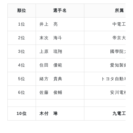
順位
選手名
所属
1位
井上 亮
中電工
2位
末次 海斗
帝京大
3位
上原 琉翔
國學院大
4位
住田 優範
愛知製鋼
5位
緒方 貴典
トヨタ自動車
6位
佐藤 俊輔
安川電機
10位
木付 琳
九電工