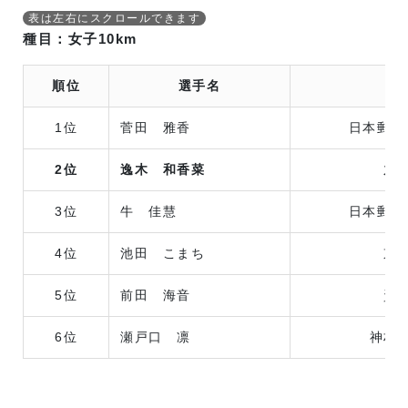
種目：女子10km
順位
選手名
所
1位
菅田 雅香
日本郵政
2位
逸木 和香菜
九
3位
牛 佳慧
日本郵政
4位
池田 こまち
京
5位
前田 海音
資
6位
瀬戸口 凛
神村